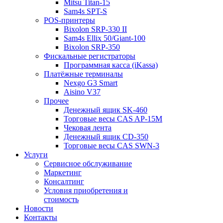
Mitsu Titan-15
Sam4s SPT-S
POS-принтеры
Bixolon SRP-330 II
Sam4s Ellix 50/Giant-100
Bixolon SRP-350
Фискальные регистраторы
Программная касса (iKassa)
Платёжные терминалы
Nexgo G3 Smart
Aisino V37
Прочее
Денежный ящик SK-460
Торговые весы CAS AP-15M
Чековая лента
Денежный ящик CD-350
Торговые весы CAS SWN-3
Услуги
Сервисное обслуживание
Маркетинг
Консалтинг
Условия приобретения и
стоимость
Новости
Контакты