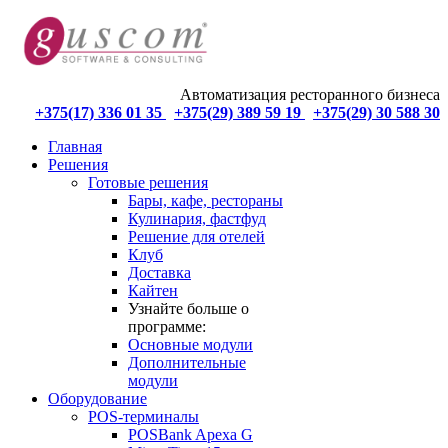
Автоматизация ресторанного бизнеса
+375(17) 336 01 35
+375(29) 389 59 19
+375(29) 30 588 30
Главная
Решения
Готовые решения
Бары, кафе, рестораны
Кулинария, фастфуд
Решение для отелей
Клуб
Доставка
Кайтен
Узнайте больше о
программе:
Основные модули
Дополнительные
модули
Оборудование
POS-терминалы
POSBank Apexa G