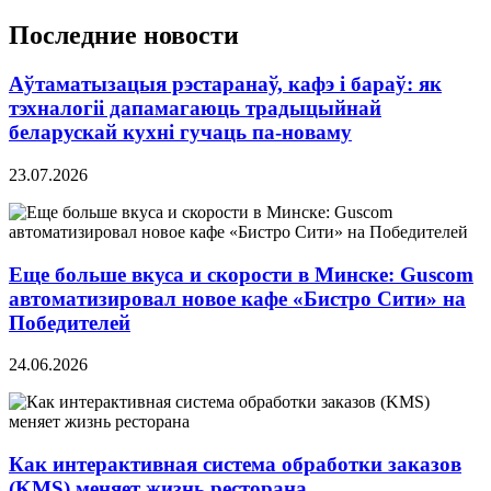
Последние новости
Аўтаматызацыя рэстаранаў, кафэ і бараў: як
тэхналогіі дапамагаюць традыцыйнай
беларускай кухні гучаць па-новаму
23.07.2026
Еще больше вкуса и скорости в Минске: Guscom
автоматизировал новое кафе «Бистро Сити» на
Победителей
24.06.2026
Как интерактивная система обработки заказов
(KMS) меняет жизнь ресторана